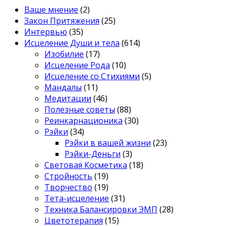
Ваше мнение
(2)
Закон Притяжения
(25)
Интервью
(35)
Исцеление Души и тела
(614)
Изобилие
(17)
Исцеление Рода
(10)
Исцеление со Стихиями
(5)
Мандалы
(11)
Медитации
(46)
Полезные советы
(88)
Реинкарнационика
(30)
Рэйки
(34)
Рэйки в вашей жизни
(23)
Рэйки-Деньги
(3)
Световая Косметика
(18)
Стройность
(19)
Творчество
(19)
Тета-исцеление
(31)
Техника Балансировки ЭМП
(28)
Цветотерапия
(15)