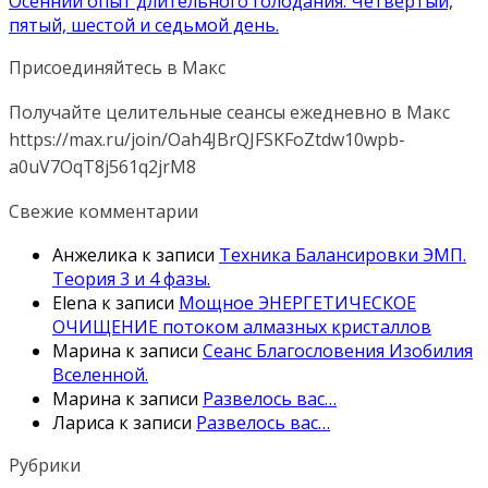
Осенний опыт длительного голодания. Четвертый,
пятый, шестой и седьмой день.
Присоединяйтесь в Макс
Получайте целительные сеансы ежедневно в Макс
https://max.ru/join/Oah4JBrQJFSKFoZtdw10wpb-
a0uV7OqT8j561q2jrM8
Свежие комментарии
Анжелика
к записи
Техника Балансировки ЭМП.
Теория 3 и 4 фазы.
Elena
к записи
Мощное ЭНЕРГЕТИЧЕСКОЕ
ОЧИЩЕНИЕ потоком алмазных кристаллов
Марина
к записи
Сеанс Благословения Изобилия
Вселенной.
Марина
к записи
Развелось вас…
Лариса
к записи
Развелось вас…
Рубрики