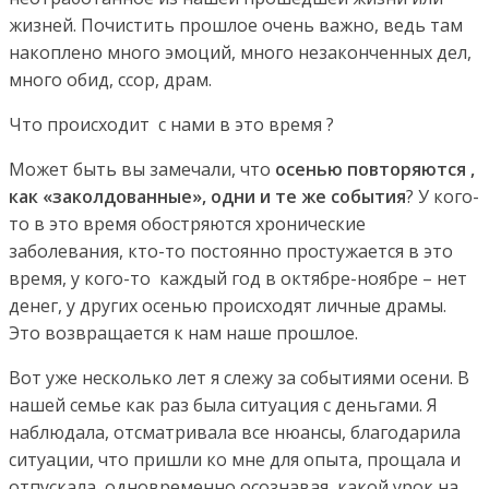
жизней. Почистить прошлое очень важно, ведь там
накоплено много эмоций, много незаконченных дел,
много обид, ссор, драм.
Что происходит с нами в это время ?
Может быть вы замечали, что
осенью повторяются ,
как «заколдованные», одни и те же события
? У кого-
то в это время обостряются хронические
заболевания, кто-то постоянно простужается в это
время, у кого-то каждый год в октябре-ноябре – нет
денег, у других осенью происходят личные драмы.
Это возвращается к нам наше прошлое.
Вот уже несколько лет я слежу за событиями осени. В
нашей семье как раз была ситуация с деньгами. Я
наблюдала, отсматривала все нюансы, благодарила
ситуации, что пришли ко мне для опыта, прощала и
отпускала, одновременно осознавая, какой урок на