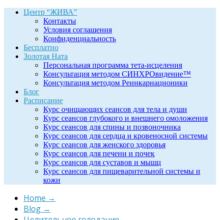
Центр “ЖИВА”
Контакты
Условия соглашения
Конфиденциальность
Бесплатно
Золотая Ната
Персональная программа тета-исцеления
Консультация методом СИНХРОвидение™
Консультация методом Реинкарнационики
Блог
Расписание
Курс очищающих сеансов для тела и души
Курс сеансов глубокого и внешнего омоложения
Курс сеансов для спины и позвоночника
Курс сеансов для сердца и кровеносной системы
Курс сеансов для женского здоровья
Курс сеансов для печени и почек
Курс сеансов для суставов и мышц
Курс сеансов для пищеварительной системы и
кожи
Home
→
Blog
→
Целительное голодание
→