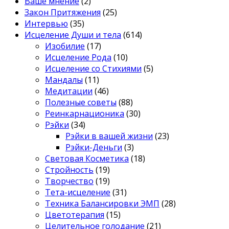
Ваше мнение
(2)
Закон Притяжения
(25)
Интервью
(35)
Исцеление Души и тела
(614)
Изобилие
(17)
Исцеление Рода
(10)
Исцеление со Стихиями
(5)
Мандалы
(11)
Медитации
(46)
Полезные советы
(88)
Реинкарнационика
(30)
Рэйки
(34)
Рэйки в вашей жизни
(23)
Рэйки-Деньги
(3)
Световая Косметика
(18)
Стройность
(19)
Творчество
(19)
Тета-исцеление
(31)
Техника Балансировки ЭМП
(28)
Цветотерапия
(15)
Целительное голодание
(21)