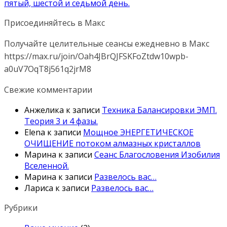
пятый, шестой и седьмой день.
Присоединяйтесь в Макс
Получайте целительные сеансы ежедневно в Макс
https://max.ru/join/Oah4JBrQJFSKFoZtdw10wpb-
a0uV7OqT8j561q2jrM8
Свежие комментарии
Анжелика
к записи
Техника Балансировки ЭМП.
Теория 3 и 4 фазы.
Elena
к записи
Мощное ЭНЕРГЕТИЧЕСКОЕ
ОЧИЩЕНИЕ потоком алмазных кристаллов
Марина
к записи
Сеанс Благословения Изобилия
Вселенной.
Марина
к записи
Развелось вас…
Лариса
к записи
Развелось вас…
Рубрики