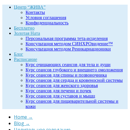
Центр “ЖИВА”
Контакты
Условия соглашения
Конфиденциальность
Бесплатно
Золотая Ната
Персональная программа тета-исцеления
Консультация методом СИНХРОвидение™
Консультация методом Реинкарнационики
Блог
Расписание
Курс очищающих сеансов для тела и души
Курс сеансов глубокого и внешнего омоложения
Курс сеансов для спины и позвоночника
Курс сеансов для сердца и кровеносной системы
Курс сеансов для женского здоровья
Курс сеансов для печени и почек
Курс сеансов для суставов и мышц
Курс сеансов для пищеварительной системы и
кожи
Home
→
Blog
→
Целительное голодание
→