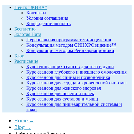
Центр “ЖИВА”
Контакты
Условия соглашения
Конфиденциальность
Бесплатно
Золотая Ната
Персональная программа тета-исцеления
Консультация методом СИНХРОвидение™
Консультация методом Реинкарнационики
Блог
Расписание
Курс очищающих сеансов для тела и души
Курс сеансов глубокого и внешнего омоложения
Курс сеансов для спины и позвоночника
Курс сеансов для сердца и кровеносной системы
Курс сеансов для женского здоровья
Курс сеансов для печени и почек
Курс сеансов для суставов и мышц
Курс сеансов для пищеварительной системы и
кожи
Home
→
Blog
→
Рэйки в вашей жизни