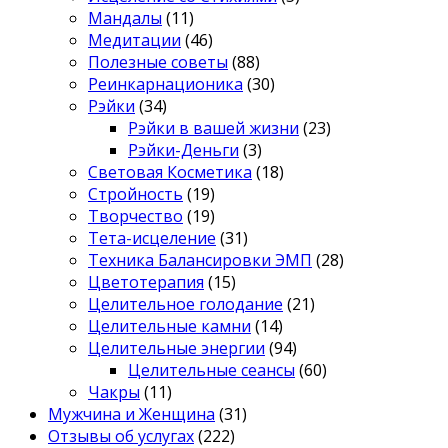
Мандалы
(11)
Медитации
(46)
Полезные советы
(88)
Реинкарнационика
(30)
Рэйки
(34)
Рэйки в вашей жизни
(23)
Рэйки-Деньги
(3)
Световая Косметика
(18)
Стройность
(19)
Творчество
(19)
Тета-исцеление
(31)
Техника Балансировки ЭМП
(28)
Цветотерапия
(15)
Целительное голодание
(21)
Целительные камни
(14)
Целительные энергии
(94)
Целительные сеансы
(60)
Чакры
(11)
Мужчина и Женщина
(31)
Отзывы об услугах
(222)