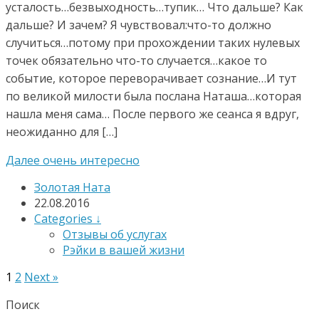
усталость…безвыходность…тупик… Что дальше? Как
дальше? И зачем? Я чувствовал:что-то должно
случиться…потому при прохождении таких нулевых
точек обязательно что-то случается…какое то
событие, которое переворачивает сознание…И тут
по великой милости была послана Наташа…которая
нашла меня сама… После первого же сеанса я вдруг,
неожиданно для […]
Далее очень интересно
Золотая Ната
22.08.2016
Categories ↓
Отзывы об услугах
Рэйки в вашей жизни
1
2
Next »
Поиск