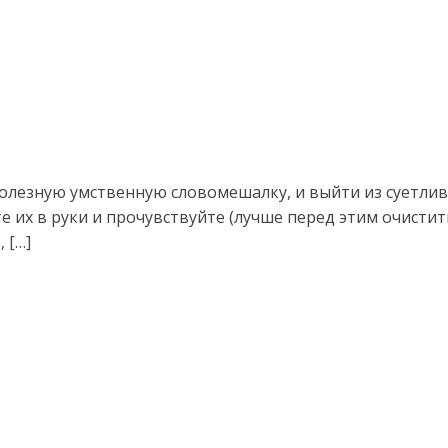
олезную умственную словомешалку, и выйти из суетлив
те их в руки и прочувствуйте (лучше перед этим очисти
 […]