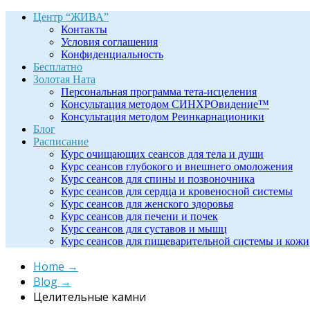
Центр “ЖИВА”
Контакты
Условия соглашения
Конфиденциальность
Бесплатно
Золотая Ната
Персональная программа тета-исцеления
Консультация методом СИНХРОвидение™
Консультация методом Реинкарнационики
Блог
Расписание
Курс очищающих сеансов для тела и души
Курс сеансов глубокого и внешнего омоложения
Курс сеансов для спины и позвоночника
Курс сеансов для сердца и кровеносной системы
Курс сеансов для женского здоровья
Курс сеансов для печени и почек
Курс сеансов для суставов и мышц
Курс сеансов для пищеварительной системы и кожи
Home
→
Blog
→
Целительные камни