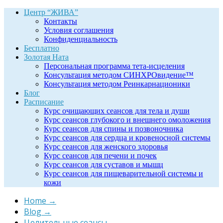
Центр “ЖИВА”
Контакты
Условия соглашения
Конфиденциальность
Бесплатно
Золотая Ната
Персональная программа тета-исцеления
Консультация методом СИНХРОвидение™
Консультация методом Реинкарнационики
Блог
Расписание
Курс очищающих сеансов для тела и души
Курс сеансов глубокого и внешнего омоложения
Курс сеансов для спины и позвоночника
Курс сеансов для сердца и кровеносной системы
Курс сеансов для женского здоровья
Курс сеансов для печени и почек
Курс сеансов для суставов и мышц
Курс сеансов для пищеварительной системы и
кожи
Home
→
Blog
→
Целительные сеансы
→