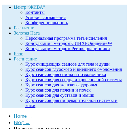
Центр “ЖИВА”
Контакты
Условия соглашения
Конфиденциальность
Бесплатно
Золотая Ната
Персональная программа тета-исцеления
Консультация методом СИНХРОвидение™
Консультация методом Реинкарнационики
Блог
Расписание
Курс очищающих сеансов для тела и души
Курс сеансов глубокого и внешнего омоложения
Курс сеансов для спины и позвоночника
Курс сеансов для сердца и кровеносной системы
Курс сеансов для женского здоровья
Курс сеансов для печени и почек
Курс сеансов для суставов и мышц
Курс сеансов для пищеварительной системы и
кожи
Home
→
Blog
→
Целительное голодание