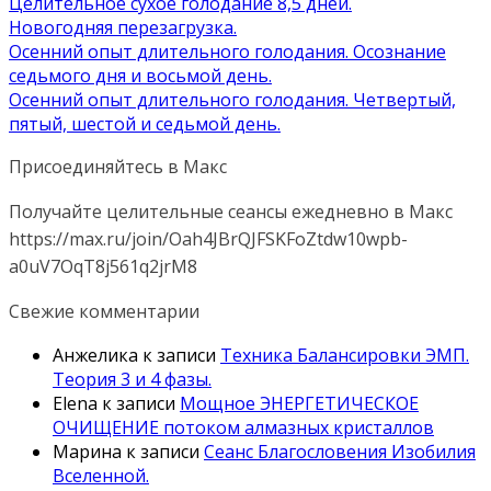
Целительное сухое голодание 8,5 дней.
Новогодняя перезагрузка.
Осенний опыт длительного голодания. Осознание
седьмого дня и восьмой день.
Осенний опыт длительного голодания. Четвертый,
пятый, шестой и седьмой день.
Присоединяйтесь в Макс
Получайте целительные сеансы ежедневно в Макс
https://max.ru/join/Oah4JBrQJFSKFoZtdw10wpb-
a0uV7OqT8j561q2jrM8
Свежие комментарии
Анжелика
к записи
Техника Балансировки ЭМП.
Теория 3 и 4 фазы.
Elena
к записи
Мощное ЭНЕРГЕТИЧЕСКОЕ
ОЧИЩЕНИЕ потоком алмазных кристаллов
Марина
к записи
Сеанс Благословения Изобилия
Вселенной.