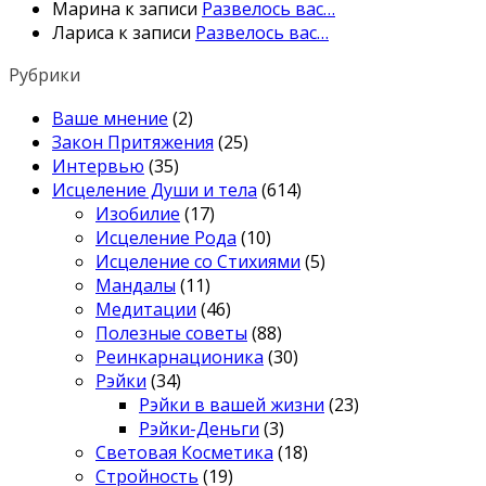
Марина
к записи
Развелось вас…
Лариса
к записи
Развелось вас…
Рубрики
Ваше мнение
(2)
Закон Притяжения
(25)
Интервью
(35)
Исцеление Души и тела
(614)
Изобилие
(17)
Исцеление Рода
(10)
Исцеление со Стихиями
(5)
Мандалы
(11)
Медитации
(46)
Полезные советы
(88)
Реинкарнационика
(30)
Рэйки
(34)
Рэйки в вашей жизни
(23)
Рэйки-Деньги
(3)
Световая Косметика
(18)
Стройность
(19)