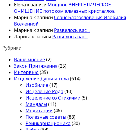
Elena
к записи
Мощное ЭНЕРГЕТИЧЕСКОЕ
ОЧИЩЕНИЕ потоком алмазных кристаллов
Марина
к записи
Сеанс Благословения Изобилия
Вселенной.
Марина
к записи
Развелось вас…
Лариса
к записи
Развелось вас…
Рубрики
Ваше мнение
(2)
Закон Притяжения
(25)
Интервью
(35)
Исцеление Души и тела
(614)
Изобилие
(17)
Исцеление Рода
(10)
Исцеление со Стихиями
(5)
Мандалы
(11)
Медитации
(46)
Полезные советы
(88)
Реинкарнационика
(30)
Рэйки
(34)