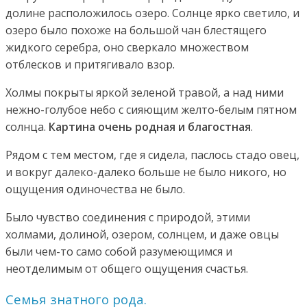
долине расположилось озеро. Солнце ярко светило, и
озеро было похоже на большой чан блестящего
жидкого серебра, оно сверкало множеством
отблесков и притягивало взор.
Холмы покрыты яркой зеленой травой, а над ними
нежно-голубое небо с сияющим желто-белым пятном
солнца.
Картина очень родная и благостная
.
Рядом с тем местом, где я сидела, паслось стадо овец,
и вокруг далеко-далеко больше не было никого, но
ощущения одиночества не было.
Было чувство соединения с природой, этими
холмами, долиной, озером, солнцем, и даже овцы
были чем-то само собой разумеющимся и
неотделимым от общего ощущения счастья.
Семья знатного рода.