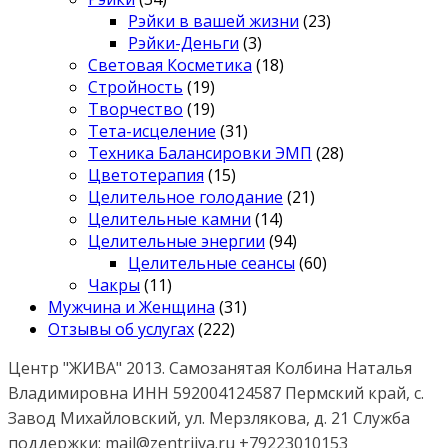
Рэйки в вашей жизни
(23)
Рэйки-Деньги
(3)
Световая Косметика
(18)
Стройность
(19)
Творчество
(19)
Тета-исцеление
(31)
Техника Балансировки ЭМП
(28)
Цветотерапия
(15)
Целительное голодание
(21)
Целительные камни
(14)
Целительные энергии
(94)
Целительные сеансы
(60)
Чакры
(11)
Мужчина и Женщина
(31)
Отзывы об услугах
(222)
Центр "ЖИВА" 2013. Самозанятая Колбина Наталья
Владимировна ИНН 592004124587 Пермский край, с.
Завод Михайловский, ул. Мерзлякова, д. 21 Служба
поддержки: mail@zentrjiva.ru +79223010153