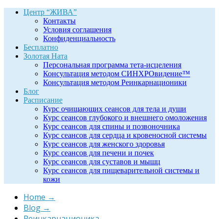
Центр “ЖИВА”
Контакты
Условия соглашения
Конфиденциальность
Бесплатно
Золотая Ната
Персональная программа тета-исцеления
Консультация методом СИНХРОвидение™
Консультация методом Реинкарнационики
Блог
Расписание
Курс очищающих сеансов для тела и души
Курс сеансов глубокого и внешнего омоложения
Курс сеансов для спины и позвоночника
Курс сеансов для сердца и кровеносной системы
Курс сеансов для женского здоровья
Курс сеансов для печени и почек
Курс сеансов для суставов и мышц
Курс сеансов для пищеварительной системы и
кожи
Home
→
Blog
→
Реинкарнационика
→