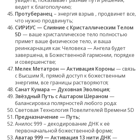
увидеть, показывает разные пути решения,
ведет к благополучию;
Протуберанец
– энергия взрыв , продвинет все,
что нужно продвинуть;
СИРИУС — Слияние с Кристаллическим Телом
5D
— ваше кристаллическое тело полностью
примет ваше физическое тело, и ваша
реинкарнация как Человека — Ангела будет
завершена, в Божественной гармонии, порядке
и совершенстве;
Мелек Метатрон — Активация Короны
— связь
с Высшим Я, прямой доступ к божественным
энергиям, все границы растворяются;
Санат Кумара — Духовная Эволюция;
Звёздный Путь с Аштаром Шераном
—
балансировка полярностей любого рода:
Световая Технология Повелителей Времени 5D
Предназначение — Путь;
Анилос 999 – декодирование ДНК к её
первоначальной божественной форме;
Аватар 999 — Активация 13 нити ДНК
—