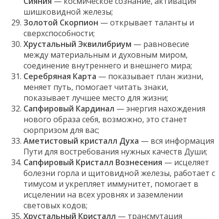
Сияния
— космическое сознание, активация
шишковидной железы;
Золотой Скорпион
— открывает таланты и
сверхспособности;
Хрустальный Эквилибриум
— равновесие
между материальным и духовным миром,
соединение внутреннего и внешнего мира;
Серебряная Карта
— показывает план жизни,
меняет путь, помогает читать знаки,
показывает лучшее место для жизни;
Сапфировый Кардинал
— энергия нахождения
нового образа себя, возможно, это станет
сюрпризом для вас;
Аметистовый кристалл Духа
— вся информация
Пути для востребования нужных качеств Души;
Сапфировый Кристалл Вознесения
— исцеляет
болезни горла и щитовидной железы, работает с
тимусом и укрепляет иммунитет, помогает в
исцелении на всех уровнях и заземлении
световых кодов;
Хрустальный Кристалл
— трансмутация