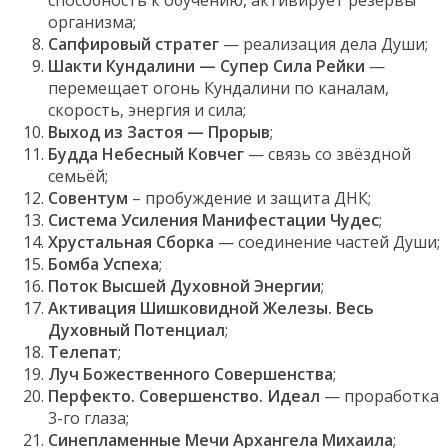
способность к обучению, активирует резервы
организма;
Сапфировый стратег
— реализация дела Души;
Шакти Кундалини — Супер Сила Рейки
—
перемещает огонь Кундалини по каналам,
скорость, энергия и сила;
Выход из Застоя — Прорыв
;
Будда Небесный Ковчег
— связь со звёздной
семьёй;
Совентум
– пробуждение и защита ДНК;
Система Усиления Манифестации Чудес
;
Хрустальная Сборка
— соединение частей Души;
Бомба Успеха
;
Поток Высшей Духовной Энергии
;
Активация Шишковидной Железы. Весь
Духовный Потенциал
;
Телепат
;
Луч Божественного Совершенства
;
Перфекто. Совершенство. Идеал
— проработка
3-го глаза;
Синепламенные Мечи Архангела Михаила
;