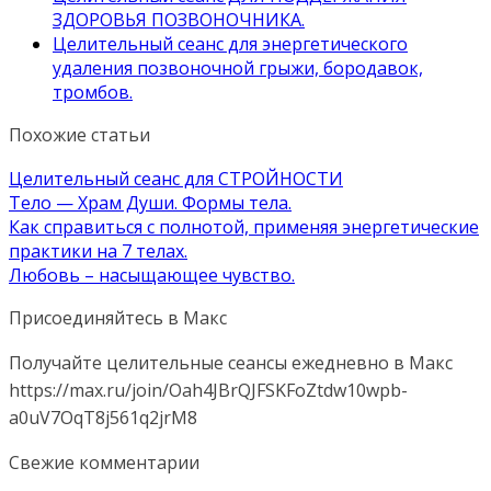
ЗДОРОВЬЯ ПОЗВОНОЧНИКА.
Целительный сеанс для энергетического
удаления позвоночной грыжи, бородавок,
тромбов.
Похожие статьи
Целительный сеанс для СТРОЙНОСТИ
Тело — Храм Души. Формы тела.
Как справиться с полнотой, применяя энергетические
практики на 7 телах.
Любовь – насыщающее чувство.
Присоединяйтесь в Макс
Получайте целительные сеансы ежедневно в Макс
https://max.ru/join/Oah4JBrQJFSKFoZtdw10wpb-
a0uV7OqT8j561q2jrM8
Свежие комментарии