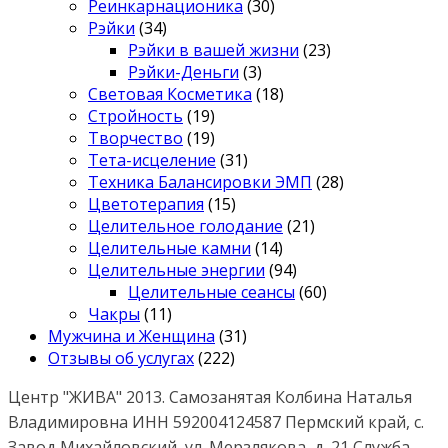
Реинкарнационика
(30)
Рэйки
(34)
Рэйки в вашей жизни
(23)
Рэйки-Деньги
(3)
Световая Косметика
(18)
Стройность
(19)
Творчество
(19)
Тета-исцеление
(31)
Техника Балансировки ЭМП
(28)
Цветотерапия
(15)
Целительное голодание
(21)
Целительные камни
(14)
Целительные энергии
(94)
Целительные сеансы
(60)
Чакры
(11)
Мужчина и Женщина
(31)
Отзывы об услугах
(222)
Центр "ЖИВА" 2013. Самозанятая Колбина Наталья
Владимировна ИНН 592004124587 Пермский край, с.
Завод Михайловский, ул. Мерзлякова, д. 21 Служба