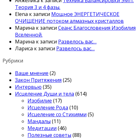
Анжелика
к записи
Техника Балансировки ЭМП.
Теория 3 и 4 фазы.
Elena
к записи
Мощное ЭНЕРГЕТИЧЕСКОЕ
ОЧИЩЕНИЕ потоком алмазных кристаллов
Марина
к записи
Сеанс Благословения Изобилия
Вселенной.
Марина
к записи
Развелось вас…
Лариса
к записи
Развелось вас…
Рубрики
Ваше мнение
(2)
Закон Притяжения
(25)
Интервью
(35)
Исцеление Души и тела
(614)
Изобилие
(17)
Исцеление Рода
(10)
Исцеление со Стихиями
(5)
Мандалы
(11)
Медитации
(46)
Полезные советы
(88)