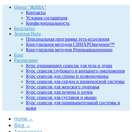
Центр “ЖИВА”
Контакты
Условия соглашения
Конфиденциальность
Бесплатно
Золотая Ната
Персональная программа тета-исцеления
Консультация методом СИНХРОвидение™
Консультация методом Реинкарнационики
Блог
Расписание
Курс очищающих сеансов для тела и души
Курс сеансов глубокого и внешнего омоложения
Курс сеансов для спины и позвоночника
Курс сеансов для сердца и кровеносной системы
Курс сеансов для женского здоровья
Курс сеансов для печени и почек
Курс сеансов для суставов и мышц
Курс сеансов для пищеварительной системы и
кожи
Home
→
Blog
→
Творчество
→