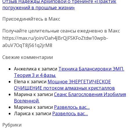
Отзыв Надежды Архиповой о тренинге «Практик
погружений в прошлые жизни»
Присоединяйтесь в Макс
Получайте целительные сеансы ежедневно в Макс
https://max.ru/join/Oah4JBrQJFSKFoZtdw10wpb-
a0uV7OqT8j561q2jrM8
Свежие комментарии
Анжелика
к записи
Техника Балансировки ЭМП.
Теория 3 и 4 фазы.
Elena
к записи
Мощное ЭНЕРГЕТИЧЕСКОЕ
ОЧИЩЕНИЕ потоком алмазных кристаллов
Марина
к записи
Сеанс Благословения Изобилия
Вселенной.
Марина
к записи
Развелось вас…
Лариса
к записи
Развелось вас…
Рубрики