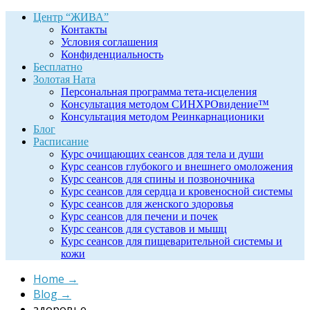
Центр “ЖИВА”
Контакты
Условия соглашения
Конфиденциальность
Бесплатно
Золотая Ната
Персональная программа тета-исцеления
Консультация методом СИНХРОвидение™
Консультация методом Реинкарнационики
Блог
Расписание
Курс очищающих сеансов для тела и души
Курс сеансов глубокого и внешнего омоложения
Курс сеансов для спины и позвоночника
Курс сеансов для сердца и кровеносной системы
Курс сеансов для женского здоровья
Курс сеансов для печени и почек
Курс сеансов для суставов и мышц
Курс сеансов для пищеварительной системы и
кожи
Home
→
Blog
→
здоровье