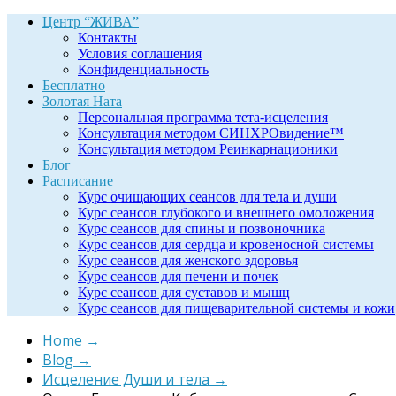
Центр “ЖИВА”
Контакты
Условия соглашения
Конфиденциальность
Бесплатно
Золотая Ната
Персональная программа тета-исцеления
Консультация методом СИНХРОвидение™
Консультация методом Реинкарнационики
Блог
Расписание
Курс очищающих сеансов для тела и души
Курс сеансов глубокого и внешнего омоложения
Курс сеансов для спины и позвоночника
Курс сеансов для сердца и кровеносной системы
Курс сеансов для женского здоровья
Курс сеансов для печени и почек
Курс сеансов для суставов и мышц
Курс сеансов для пищеварительной системы и кожи
Home
→
Blog
→
Исцеление Души и тела
→