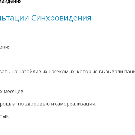
овидения
ультации Синхровидения
ения.
вать на назойливых насекомых, которые вызывали панич
х месяцев.
прошла, по здоровью и самореализации.
атык.