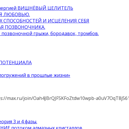
с энергией ВИШНЁВЫЙ ЦЕЛИТЕЛЬ
ИЯ ЛЮБОВЬЮ.
ИХ СПОСОБНОСТЕЙ И ИСЦЕЛЕНИЯ СЕБЯ
ЬЯ ПОЗВОНОЧНИКА.
я позвоночной грыжи, бородавок, тромбов.
 ПОТЕНЦИАЛА
 погружений в прошлые жизни»
s://max.ru/join/Oah4JBrQJFSKFoZtdw10wpb-a0uV7OqT8j56
ория 3 и 4 фазы.
ИЕ потоком алмазных кристаллов