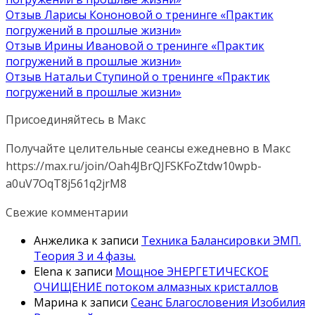
Отзыв Ларисы Кононовой о тренинге «Практик
погружений в прошлые жизни»
Отзыв Ирины Ивановой о тренинге «Практик
погружений в прошлые жизни»
Отзыв Натальи Ступиной о тренинге «Практик
погружений в прошлые жизни»
Присоединяйтесь в Макс
Получайте целительные сеансы ежедневно в Макс
https://max.ru/join/Oah4JBrQJFSKFoZtdw10wpb-
a0uV7OqT8j561q2jrM8
Свежие комментарии
Анжелика
к записи
Техника Балансировки ЭМП.
Теория 3 и 4 фазы.
Elena
к записи
Мощное ЭНЕРГЕТИЧЕСКОЕ
ОЧИЩЕНИЕ потоком алмазных кристаллов
Марина
к записи
Сеанс Благословения Изобилия