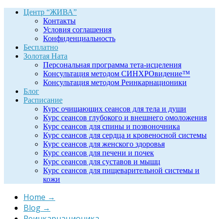
Центр “ЖИВА”
Контакты
Условия соглашения
Конфиденциальность
Бесплатно
Золотая Ната
Персональная программа тета-исцеления
Консультация методом СИНХРОвидение™
Консультация методом Реинкарнационики
Блог
Расписание
Курс очищающих сеансов для тела и души
Курс сеансов глубокого и внешнего омоложения
Курс сеансов для спины и позвоночника
Курс сеансов для сердца и кровеносной системы
Курс сеансов для женского здоровья
Курс сеансов для печени и почек
Курс сеансов для суставов и мышц
Курс сеансов для пищеварительной системы и
кожи
Home
→
Blog
→
Реинкарнационика
→