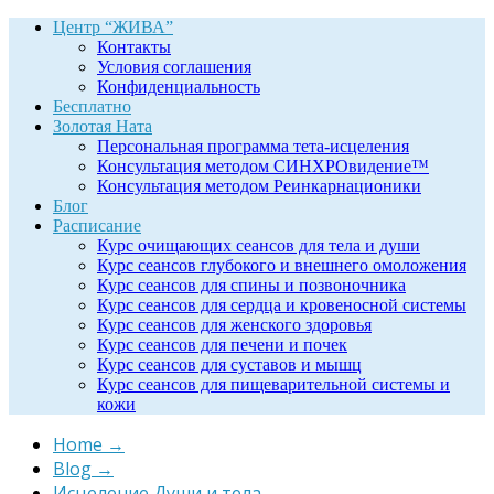
Центр “ЖИВА”
Контакты
Условия соглашения
Конфиденциальность
Бесплатно
Золотая Ната
Персональная программа тета-исцеления
Консультация методом СИНХРОвидение™
Консультация методом Реинкарнационики
Блог
Расписание
Курс очищающих сеансов для тела и души
Курс сеансов глубокого и внешнего омоложения
Курс сеансов для спины и позвоночника
Курс сеансов для сердца и кровеносной системы
Курс сеансов для женского здоровья
Курс сеансов для печени и почек
Курс сеансов для суставов и мышц
Курс сеансов для пищеварительной системы и
кожи
Home
→
Blog
→
Исцеление Души и тела
→