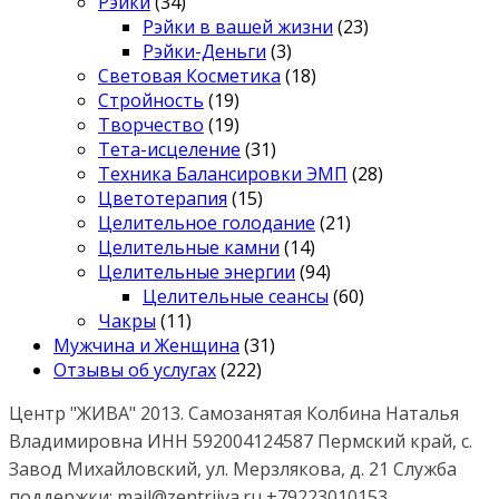
Рэйки
(34)
Рэйки в вашей жизни
(23)
Рэйки-Деньги
(3)
Световая Косметика
(18)
Стройность
(19)
Творчество
(19)
Тета-исцеление
(31)
Техника Балансировки ЭМП
(28)
Цветотерапия
(15)
Целительное голодание
(21)
Целительные камни
(14)
Целительные энергии
(94)
Целительные сеансы
(60)
Чакры
(11)
Мужчина и Женщина
(31)
Отзывы об услугах
(222)
Центр "ЖИВА" 2013. Самозанятая Колбина Наталья
Владимировна ИНН 592004124587 Пермский край, с.
Завод Михайловский, ул. Мерзлякова, д. 21 Служба
поддержки: mail@zentrjiva.ru +79223010153