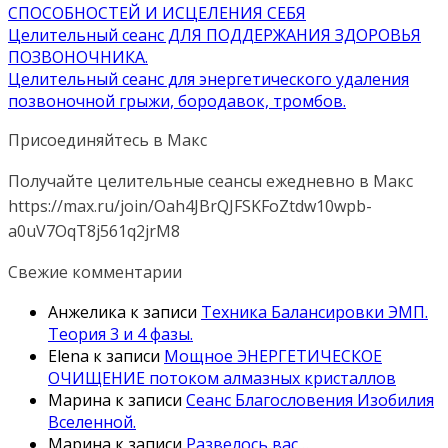
СПОСОБНОСТЕЙ И ИСЦЕЛЕНИЯ СЕБЯ
Целительный сеанс ДЛЯ ПОДДЕРЖАНИЯ ЗДОРОВЬЯ
ПОЗВОНОЧНИКА.
Целительный сеанс для энергетического удаления
позвоночной грыжи, бородавок, тромбов.
Присоединяйтесь в Макс
Получайте целительные сеансы ежедневно в Макс
https://max.ru/join/Oah4JBrQJFSKFoZtdw10wpb-
a0uV7OqT8j561q2jrM8
Свежие комментарии
Анжелика
к записи
Техника Балансировки ЭМП.
Теория 3 и 4 фазы.
Elena
к записи
Мощное ЭНЕРГЕТИЧЕСКОЕ
ОЧИЩЕНИЕ потоком алмазных кристаллов
Марина
к записи
Сеанс Благословения Изобилия
Вселенной.
Марина
к записи
Развелось вас…