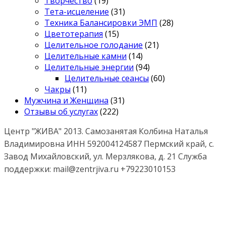
Творчество
(19)
Тета-исцеление
(31)
Техника Балансировки ЭМП
(28)
Цветотерапия
(15)
Целительное голодание
(21)
Целительные камни
(14)
Целительные энергии
(94)
Целительные сеансы
(60)
Чакры
(11)
Мужчина и Женщина
(31)
Отзывы об услугах
(222)
Центр "ЖИВА" 2013. Самозанятая Колбина Наталья
Владимировна ИНН 592004124587 Пермский край, с.
Завод Михайловский, ул. Мерзлякова, д. 21 Служба
поддержки: mail@zentrjiva.ru +79223010153