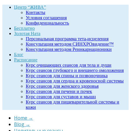
Центр “ЖИВА”
Контакты
Условия соглашения
Конфиденциальность
Бесплатно
Золотая Ната
Персональная программа тета-исцеления
Консультация методом СИНХРОвидение™
Консультация методом Реинкарнационики
Блог
Расписание
Курс очищающих сеансов для тела и души
Курс сеансов глубокого и внешнего омоложения
Курс сеансов для спины и позвоночника
Курс сеансов для сердца и кровеносной системы
Курс сеансов для женского здоровья
Курс сеансов для печени и почек
Курс сеансов для суставов и мышц
Курс сеансов для пищеварительной системы и
кожи
Home
→
Blog
→
Целительные сеансы
→