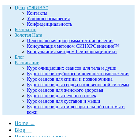
Центр “ЖИВА”
Контакты
Условия соглашения
Конфиденциальность
Бесплатно
Золотая Ната
Персональная программа тета-исцеления
Консультация методом СИНХРОвидение™
Консультация методом Реинкарнационики
Блог
Расписание
Курс очищающих сеансов для тела и души
Курс сеансов глубокого и внешнего омоложения
Курс сеансов для спины и позвоночника
Курс сеансов для сердца и кровеносной системы
Курс сеансов для женского здоровья
Курс сеансов для печени и почек
Курс сеансов для суставов и мышц
Курс сеансов для пищеварительной системы и
кожи
Home
→
Blog
→
Целительные сеансы
→