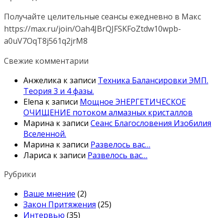
Получайте целительные сеансы ежедневно в Макс
https://max.ru/join/Oah4JBrQJFSKFoZtdw10wpb-
a0uV7OqT8j561q2jrM8
Свежие комментарии
Анжелика
к записи
Техника Балансировки ЭМП.
Теория 3 и 4 фазы.
Elena
к записи
Мощное ЭНЕРГЕТИЧЕСКОЕ
ОЧИЩЕНИЕ потоком алмазных кристаллов
Марина
к записи
Сеанс Благословения Изобилия
Вселенной.
Марина
к записи
Развелось вас…
Лариса
к записи
Развелось вас…
Рубрики
Ваше мнение
(2)
Закон Притяжения
(25)
Интервью
(35)