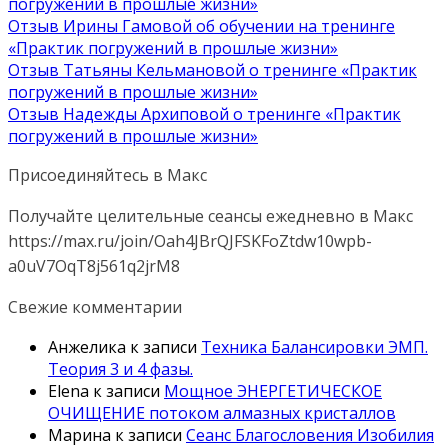
погружений в прошлые жизни»
Отзыв Ирины Гамовой об обучении на тренинге
«Практик погружений в прошлые жизни»
Отзыв Татьяны Кельмановой о тренинге «Практик
погружений в прошлые жизни»
Отзыв Надежды Архиповой о тренинге «Практик
погружений в прошлые жизни»
Присоединяйтесь в Макс
Получайте целительные сеансы ежедневно в Макс
https://max.ru/join/Oah4JBrQJFSKFoZtdw10wpb-
a0uV7OqT8j561q2jrM8
Свежие комментарии
Анжелика
к записи
Техника Балансировки ЭМП.
Теория 3 и 4 фазы.
Elena
к записи
Мощное ЭНЕРГЕТИЧЕСКОЕ
ОЧИЩЕНИЕ потоком алмазных кристаллов
Марина
к записи
Сеанс Благословения Изобилия