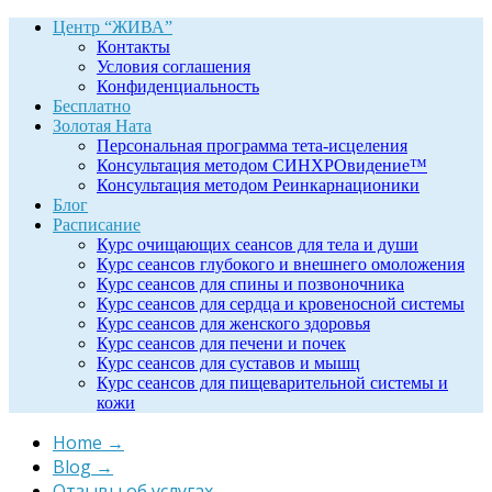
Центр “ЖИВА”
Контакты
Условия соглашения
Конфиденциальность
Бесплатно
Золотая Ната
Персональная программа тета-исцеления
Консультация методом СИНХРОвидение™
Консультация методом Реинкарнационики
Блог
Расписание
Курс очищающих сеансов для тела и души
Курс сеансов глубокого и внешнего омоложения
Курс сеансов для спины и позвоночника
Курс сеансов для сердца и кровеносной системы
Курс сеансов для женского здоровья
Курс сеансов для печени и почек
Курс сеансов для суставов и мышц
Курс сеансов для пищеварительной системы и
кожи
Home
→
Blog
→
Отзывы об услугах
→