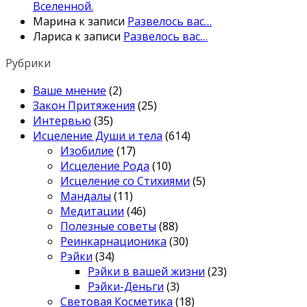
Вселенной.
Марина
к записи
Развелось вас…
Лариса
к записи
Развелось вас…
Рубрики
Ваше мнение
(2)
Закон Притяжения
(25)
Интервью
(35)
Исцеление Души и тела
(614)
Изобилие
(17)
Исцеление Рода
(10)
Исцеление со Стихиями
(5)
Мандалы
(11)
Медитации
(46)
Полезные советы
(88)
Реинкарнационика
(30)
Рэйки
(34)
Рэйки в вашей жизни
(23)
Рэйки-Деньги
(3)
Световая Косметика
(18)