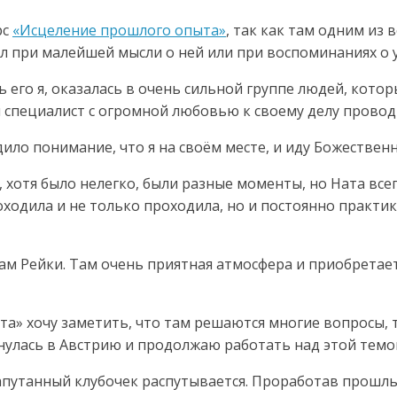
рс
«Исцеление прошлого опыта»
, так как там одним из 
ал при малейшей мысли о ней или при воспоминаниях о 
ь его я, оказалась в очень сильной группе людей, кото
специалист с огромной любовью к своему делу провод
ило понимание, что я на своём месте, и иду Божествен
и, хотя было нелегко, были разные моменты, но Ната вс
оходила и не только проходила, но и постоянно практик
 Рейки. Там очень приятная атмосфера и приобретаетс
» хочу заметить, что там решаются многие вопросы, та
нулась в Австрию и продолжаю работать над этой темо
запутанный клубочек распутывается. Проработав прошлы