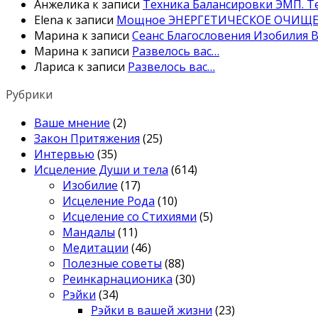
Анжелика
к записи
Техника Балансировки ЭМП. Те
Elena
к записи
Мощное ЭНЕРГЕТИЧЕСКОЕ ОЧИЩЕН
Марина
к записи
Сеанс Благословения Изобилия В
Марина
к записи
Развелось вас…
Лариса
к записи
Развелось вас…
Рубрики
Ваше мнение
(2)
Закон Притяжения
(25)
Интервью
(35)
Исцеление Души и тела
(614)
Изобилие
(17)
Исцеление Рода
(10)
Исцеление со Стихиями
(5)
Мандалы
(11)
Медитации
(46)
Полезные советы
(88)
Реинкарнационика
(30)
Рэйки
(34)
Рэйки в вашей жизни
(23)