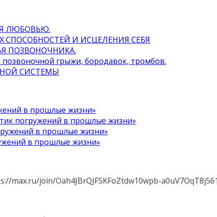
ИЯ ЛЮБОВЬЮ.
ИХ СПОСОБНОСТЕЙ И ИСЦЕЛЕНИЯ СЕБЯ
ЬЯ ПОЗВОНОЧНИКА.
я позвоночной грыжи, бородавок, тромбов.
РВНОЙ СИСТЕМЫ
ужений в прошлые жизни»
ктик погружений в прошлые жизни»
гружений в прошлые жизни»
ужений в прошлые жизни»
s://max.ru/join/Oah4JBrQJFSKFoZtdw10wpb-a0uV7OqT8j56