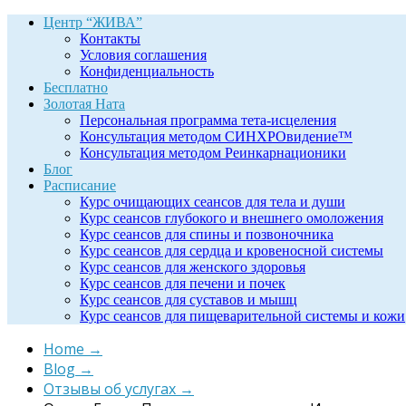
Центр “ЖИВА”
Контакты
Условия соглашения
Конфиденциальность
Бесплатно
Золотая Ната
Персональная программа тета-исцеления
Консультация методом СИНХРОвидение™
Консультация методом Реинкарнационики
Блог
Расписание
Курс очищающих сеансов для тела и души
Курс сеансов глубокого и внешнего омоложения
Курс сеансов для спины и позвоночника
Курс сеансов для сердца и кровеносной системы
Курс сеансов для женского здоровья
Курс сеансов для печени и почек
Курс сеансов для суставов и мышц
Курс сеансов для пищеварительной системы и кожи
Home
→
Blog
→
Отзывы об услугах
→