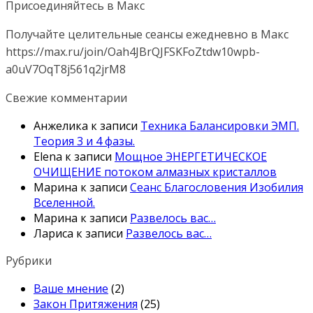
Присоединяйтесь в Макс
Получайте целительные сеансы ежедневно в Макс
https://max.ru/join/Oah4JBrQJFSKFoZtdw10wpb-
a0uV7OqT8j561q2jrM8
Свежие комментарии
Анжелика
к записи
Техника Балансировки ЭМП.
Теория 3 и 4 фазы.
Elena
к записи
Мощное ЭНЕРГЕТИЧЕСКОЕ
ОЧИЩЕНИЕ потоком алмазных кристаллов
Марина
к записи
Сеанс Благословения Изобилия
Вселенной.
Марина
к записи
Развелось вас…
Лариса
к записи
Развелось вас…
Рубрики
Ваше мнение
(2)
Закон Притяжения
(25)