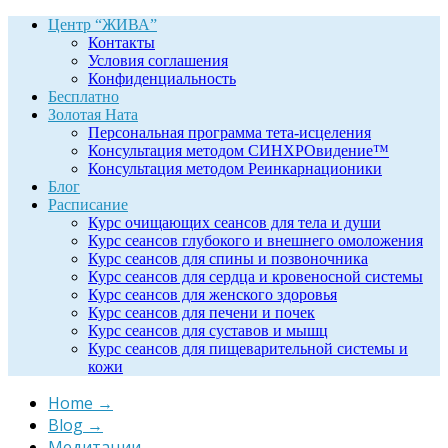
Центр “ЖИВА”
Контакты
Условия соглашения
Конфиденциальность
Бесплатно
Золотая Ната
Персональная программа тета-исцеления
Консультация методом СИНХРОвидение™
Консультация методом Реинкарнационики
Блог
Расписание
Курс очищающих сеансов для тела и души
Курс сеансов глубокого и внешнего омоложения
Курс сеансов для спины и позвоночника
Курс сеансов для сердца и кровеносной системы
Курс сеансов для женского здоровья
Курс сеансов для печени и почек
Курс сеансов для суставов и мышц
Курс сеансов для пищеварительной системы и
кожи
Home
→
Blog
→
Медитации
→