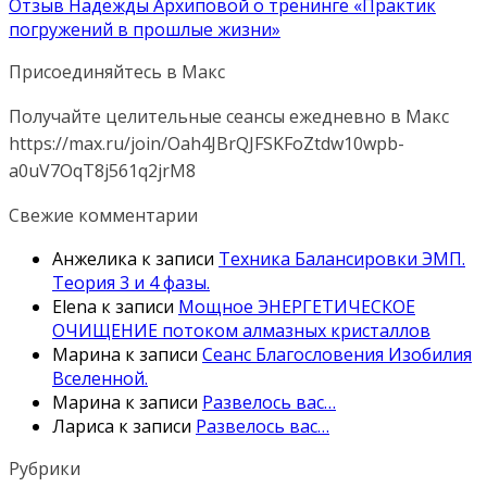
Отзыв Надежды Архиповой о тренинге «Практик
погружений в прошлые жизни»
Присоединяйтесь в Макс
Получайте целительные сеансы ежедневно в Макс
https://max.ru/join/Oah4JBrQJFSKFoZtdw10wpb-
a0uV7OqT8j561q2jrM8
Свежие комментарии
Анжелика
к записи
Техника Балансировки ЭМП.
Теория 3 и 4 фазы.
Elena
к записи
Мощное ЭНЕРГЕТИЧЕСКОЕ
ОЧИЩЕНИЕ потоком алмазных кристаллов
Марина
к записи
Сеанс Благословения Изобилия
Вселенной.
Марина
к записи
Развелось вас…
Лариса
к записи
Развелось вас…
Рубрики