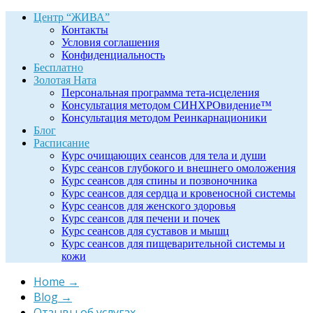
Центр “ЖИВА”
Контакты
Условия соглашения
Конфиденциальность
Бесплатно
Золотая Ната
Персональная программа тета-исцеления
Консультация методом СИНХРОвидение™
Консультация методом Реинкарнационики
Блог
Расписание
Курс очищающих сеансов для тела и души
Курс сеансов глубокого и внешнего омоложения
Курс сеансов для спины и позвоночника
Курс сеансов для сердца и кровеносной системы
Курс сеансов для женского здоровья
Курс сеансов для печени и почек
Курс сеансов для суставов и мышц
Курс сеансов для пищеварительной системы и
кожи
Home
→
Blog
→
Отзывы об услугах
→