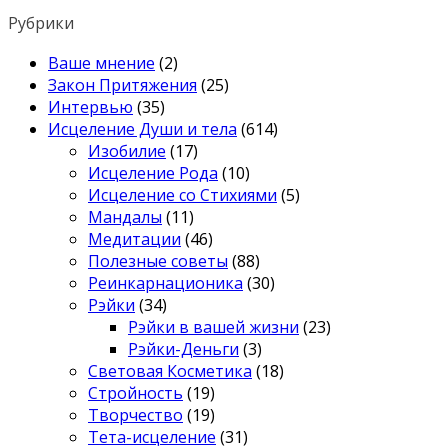
Рубрики
Ваше мнение
(2)
Закон Притяжения
(25)
Интервью
(35)
Исцеление Души и тела
(614)
Изобилие
(17)
Исцеление Рода
(10)
Исцеление со Стихиями
(5)
Мандалы
(11)
Медитации
(46)
Полезные советы
(88)
Реинкарнационика
(30)
Рэйки
(34)
Рэйки в вашей жизни
(23)
Рэйки-Деньги
(3)
Световая Косметика
(18)
Стройность
(19)
Творчество
(19)
Тета-исцеление
(31)