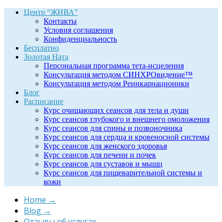
Центр “ЖИВА”
Контакты
Условия соглашения
Конфиденциальность
Бесплатно
Золотая Ната
Персональная программа тета-исцеления
Консультация методом СИНХРОвидение™
Консультация методом Реинкарнационики
Блог
Расписание
Курс очищающих сеансов для тела и души
Курс сеансов глубокого и внешнего омоложения
Курс сеансов для спины и позвоночника
Курс сеансов для сердца и кровеносной системы
Курс сеансов для женского здоровья
Курс сеансов для печени и почек
Курс сеансов для суставов и мышц
Курс сеансов для пищеварительной системы и
кожи
Home
→
Blog
→
Отзывы об услугах
→