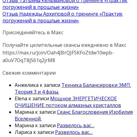
Отзыв Татьяны Кельмановой о тренинге «Практик
погружений в прошлые жизни»
Отзыв Надежды Архиповой о тренинге «Практик
погружений в прошлые жизни»
Присоединяйтесь в Макс
Получайте целительные сеансы ежедневно в Макс
https://max.ru/join/Oah4JBrQJFSKFoZtdw10wpb-
a0uV7OqT8j561q2jrM8
Свежие комментарии
Анжелика
к записи
Техника Балансировки ЭМП.
Теория 3 и 4 фазы.
Elena
к записи
Мощное ЭНЕРГЕТИЧЕСКОЕ
ОЧИЩЕНИЕ потоком алмазных кристаллов
Марина
к записи
Сеанс Благословения Изобилия
Вселенной.
Марина
к записи
Развелось вас…
Лариса
к записи
Развелось вас…