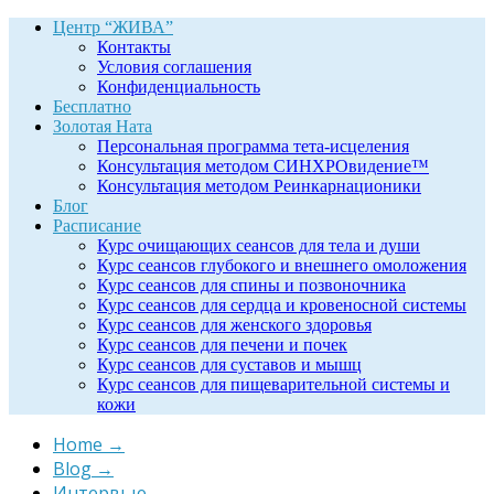
Центр “ЖИВА”
Контакты
Условия соглашения
Конфиденциальность
Бесплатно
Золотая Ната
Персональная программа тета-исцеления
Консультация методом СИНХРОвидение™
Консультация методом Реинкарнационики
Блог
Расписание
Курс очищающих сеансов для тела и души
Курс сеансов глубокого и внешнего омоложения
Курс сеансов для спины и позвоночника
Курс сеансов для сердца и кровеносной системы
Курс сеансов для женского здоровья
Курс сеансов для печени и почек
Курс сеансов для суставов и мышц
Курс сеансов для пищеварительной системы и
кожи
Home
→
Blog
→
Интервью
→