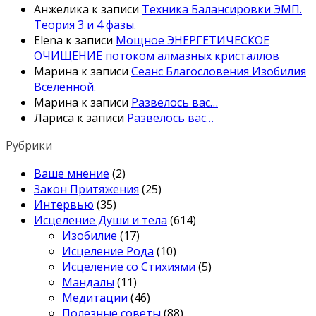
Анжелика
к записи
Техника Балансировки ЭМП.
Теория 3 и 4 фазы.
Elena
к записи
Мощное ЭНЕРГЕТИЧЕСКОЕ
ОЧИЩЕНИЕ потоком алмазных кристаллов
Марина
к записи
Сеанс Благословения Изобилия
Вселенной.
Марина
к записи
Развелось вас…
Лариса
к записи
Развелось вас…
Рубрики
Ваше мнение
(2)
Закон Притяжения
(25)
Интервью
(35)
Исцеление Души и тела
(614)
Изобилие
(17)
Исцеление Рода
(10)
Исцеление со Стихиями
(5)
Мандалы
(11)
Медитации
(46)
Полезные советы
(88)