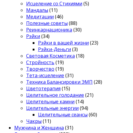
Исцеление со Стихиями
(5)
Мандалы
(11)
Медитации
(46)
Полезные советы
(88)
Реинкарнационика
(30)
Рэйки
(34)
Рэйки в вашей жизни
(23)
Рэйки-Деньги
(3)
Световая Косметика
(18)
Стройность
(19)
Творчество
(19)
Тета-исцеление
(31)
Техника Балансировки ЭМП
(28)
Цветотерапия
(15)
Целительное голодание
(21)
Целительные камни
(14)
Целительные энергии
(94)
Целительные сеансы
(60)
Чакры
(11)
Мужчина и Женщина
(31)