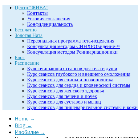
Центр “ЖИВА”
Контакты
Условия соглашения
Конфиденциальность
Бесплатно
Золотая Ната
Персональная программа тета-исцеления
Консультация методом СИНХРОвидение™
Консультация методом Реинкарнационики
Блог
Расписание
Курс очищающих сеансов для тела и души
Курс сеансов глубокого и внешнего омоложения
Курс сеансов для спины и позвоночника
Курс сеансов для сердца и кровеносной системы
Курс сеансов для женского здоровья
Курс сеансов для печени и почек
Курс сеансов для суставов и мышц
Курс сеансов для пищеварительной системы и кожи
Home
→
Blog
→
Изобилие
→