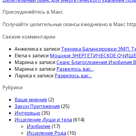
Целительный сеанс для энергетического удаления поз
Присоединяйтесь в Макс
Получайте целительные сеансы ежедневно в Макс http
Свежие комментарии
Анжелика
к записи
Техника Балансировки ЭМП. Те
Elena
к записи
Мощное ЭНЕРГЕТИЧЕСКОЕ ОЧИЩЕН
Марина
к записи
Сеанс Благословения Изобилия В
Марина
к записи
Развелось вас…
Лариса
к записи
Развелось вас…
Рубрики
Ваше мнение
(2)
Закон Притяжения
(25)
Интервью
(35)
Исцеление Души и тела
(614)
Изобилие
(17)
Исцеление Рода
(10)