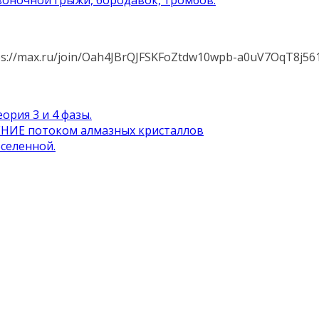
воночной грыжи, бородавок, тромбов.
s://max.ru/join/Oah4JBrQJFSKFoZtdw10wpb-a0uV7OqT8j56
ория 3 и 4 фазы.
ИЕ потоком алмазных кристаллов
селенной.