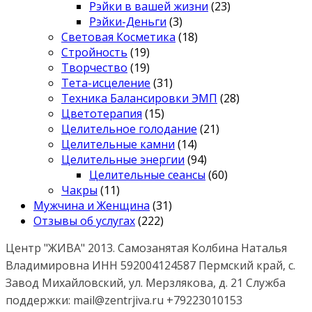
Рэйки в вашей жизни
(23)
Рэйки-Деньги
(3)
Световая Косметика
(18)
Стройность
(19)
Творчество
(19)
Тета-исцеление
(31)
Техника Балансировки ЭМП
(28)
Цветотерапия
(15)
Целительное голодание
(21)
Целительные камни
(14)
Целительные энергии
(94)
Целительные сеансы
(60)
Чакры
(11)
Мужчина и Женщина
(31)
Отзывы об услугах
(222)
Центр "ЖИВА" 2013. Самозанятая Колбина Наталья
Владимировна ИНН 592004124587 Пермский край, с.
Завод Михайловский, ул. Мерзлякова, д. 21 Служба
поддержки: mail@zentrjiva.ru +79223010153