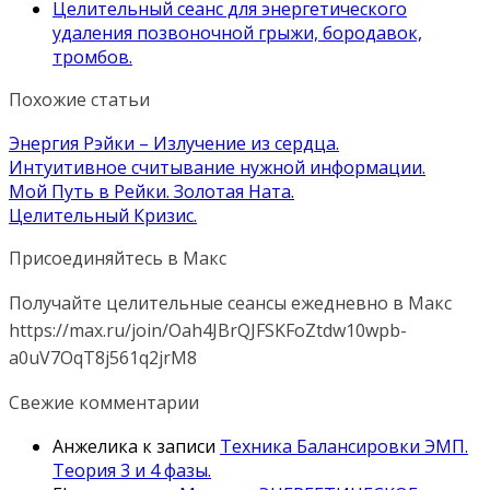
Целительный сеанс для энергетического
удаления позвоночной грыжи, бородавок,
тромбов.
Похожие статьи
Энергия Рэйки – Излучение из сердца.
Интуитивное считывание нужной информации.
Мой Путь в Рейки. Золотая Ната.
Целительный Кризис.
Присоединяйтесь в Макс
Получайте целительные сеансы ежедневно в Макс
https://max.ru/join/Oah4JBrQJFSKFoZtdw10wpb-
a0uV7OqT8j561q2jrM8
Свежие комментарии
Анжелика
к записи
Техника Балансировки ЭМП.
Теория 3 и 4 фазы.