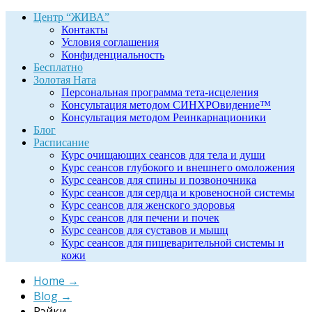
Центр “ЖИВА”
Контакты
Условия соглашения
Конфиденциальность
Бесплатно
Золотая Ната
Персональная программа тета-исцеления
Консультация методом СИНХРОвидение™
Консультация методом Реинкарнационики
Блог
Расписание
Курс очищающих сеансов для тела и души
Курс сеансов глубокого и внешнего омоложения
Курс сеансов для спины и позвоночника
Курс сеансов для сердца и кровеносной системы
Курс сеансов для женского здоровья
Курс сеансов для печени и почек
Курс сеансов для суставов и мышц
Курс сеансов для пищеварительной системы и
кожи
Home
→
Blog
→
Рэйки