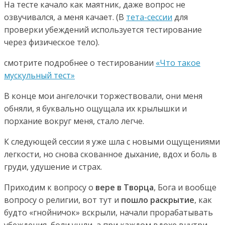
На тесте качало как маятник, даже вопрос не
озвучивался, а меня качает. (В
тета-сессии
для
проверки убеждений используется тестирование
через физическое тело).
смотрите подробнее о тестировании
«Что такое
мускульный тест»
В конце мои ангелочки торжествовали, они меня
обняли, я буквально ощущала их крылышки и
порхание вокруг меня, стало легче.
К следующей сессии я уже шла с новыми ощущениями
легкости, но снова скованное дыхание, вдох и боль в
груди, удушение и страх.
Приходим к вопросу о
вере в Творца
, Бога и вообще
вопросу о религии, вот тут и
пошло раскрытие
, как
будто «гнойничок» вскрыли, начали прорабатывать
убеждения, боли ушли, а при каждом вдохе внутри