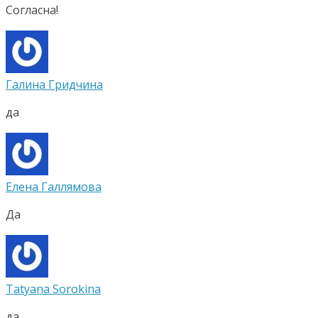
Согласна!
Галина Гридчина
да
Елена Галлямова
Да
Tatyana Sorokina
да