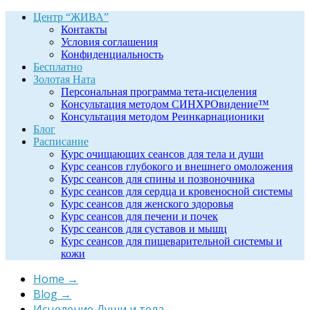
Центр “ЖИВА”
Контакты
Условия соглашения
Конфиденциальность
Бесплатно
Золотая Ната
Персональная программа тета-исцеления
Консультация методом СИНХРОвидение™
Консультация методом Реинкарнационики
Блог
Расписание
Курс очищающих сеансов для тела и души
Курс сеансов глубокого и внешнего омоложения
Курс сеансов для спины и позвоночника
Курс сеансов для сердца и кровеносной системы
Курс сеансов для женского здоровья
Курс сеансов для печени и почек
Курс сеансов для суставов и мышц
Курс сеансов для пищеварительной системы и
кожи
Home
→
Blog
→
Исцеление Души и тела
→