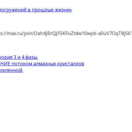
 погружений в прошлые жизни»
s://max.ru/join/Oah4JBrQJFSKFoZtdw10wpb-a0uV7OqT8j56
ория 3 и 4 фазы.
ИЕ потоком алмазных кристаллов
селенной.