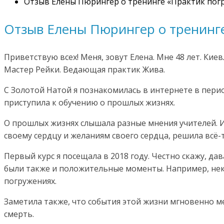
Отзыв Елены Пюрингер о тренинге «Практик пог
Отзыв Елены Пюрингер о тренинг
Приветствую всех! Меня, зовут Елена. Мне 48 лет. Ки
Мастер Рейки. Ведающая практик Жива.
С Золотой Натой я познакомилась в интернете в перио
приступила к обучению о прошлых жизнях.
О прошлых жизнях слышала разные мнения учителей. Из
своему сердцу и желаниям своего сердца, решила всё-т
Первый курс я посещала в 2018 году. Честно скажу, д
были также и положительные моменты. Например, неко
погружениях.
Заметила также, что события этой жизни мгновенно м
смерть.