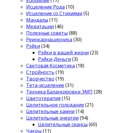
Изобилие
(17)
Исцеление Рода
(10)
Исцеление со Стихиями
(5)
Мандалы
(11)
Медитации
(46)
Полезные советы
(88)
Реинкарнационика
(30)
Рэйки
(34)
Рэйки в вашей жизни
(23)
Рэйки-Деньги
(3)
Световая Косметика
(18)
Стройность
(19)
Творчество
(19)
Тета-исцеление
(31)
Техника Балансировки ЭМП
(28)
Цветотерапия
(15)
Целительное голодание
(21)
Целительные камни
(14)
Целительные энергии
(94)
Целительные сеансы
(60)
Чакры
(11)