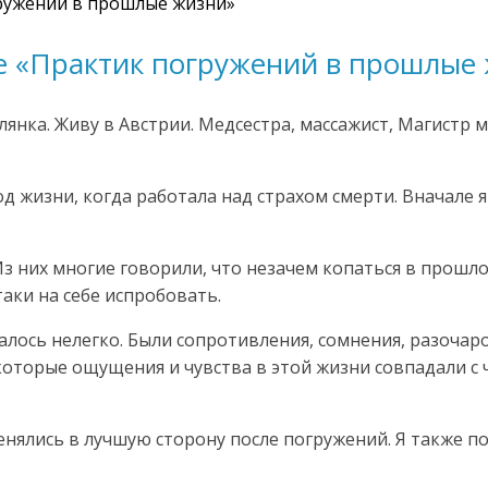
ружений в прошлые жизни»
е «Практик погружений в прошлые
евлянка. Живу в Австрии. Медсестра, массажист, Магист
д жизни, когда работала над страхом смерти. Вначале я
 них многие говорили, что незачем копаться в прошлом
аки на себе испробовать.
авалось нелегко. Были сопротивления, сомнения, разоча
торые ощущения и чувства в этой жизни совпадали с ч
енялись в лучшую сторону после погружений. Я также п