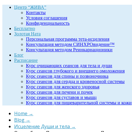
Центр “ЖИВА”
Контакты
Условия соглашения
Конфиденциальность
Бесплатно
Золотая Ната
Персональная программа тета-исцеления
Консультация методом СИНХРОвидение™
Консультация методом Реинкарнационики
Блог
Расписание
Курс очищающих сеансов для тела и души
Курс сеансов глубокого и внешнего омоложения
Курс сеансов для спины и позвоночника
Курс сеансов для сердца и кровеносной системы
Курс сеансов для женского здоровья
Курс сеансов для печени и почек
Курс сеансов для суставов и мышц
Курс сеансов для пищеварительной системы и кожи
Home
→
Blog
→
Исцеление Души и тела
→