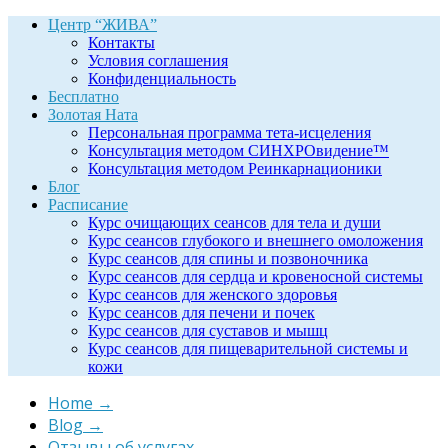
Центр “ЖИВА”
Контакты
Условия соглашения
Конфиденциальность
Бесплатно
Золотая Ната
Персональная программа тета-исцеления
Консультация методом СИНХРОвидение™
Консультация методом Реинкарнационики
Блог
Расписание
Курс очищающих сеансов для тела и души
Курс сеансов глубокого и внешнего омоложения
Курс сеансов для спины и позвоночника
Курс сеансов для сердца и кровеносной системы
Курс сеансов для женского здоровья
Курс сеансов для печени и почек
Курс сеансов для суставов и мышц
Курс сеансов для пищеварительной системы и
кожи
Home
→
Blog
→
Отзывы об услугах
→