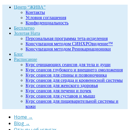
Центр “ЖИВА”
Контакты
Условия соглашения
Конфиденциальность
Бесплатно
Золотая Ната
Персональная программа тета-исцеления
Консультация методом СИНХРОвидение™
Консультация методом Реинкарнационики
Блог
Расписание
Курс очищающих сеансов для тела и души
Курс сеансов глубокого и внешнего омоложения
Курс сеансов для спины и позвоночника
Курс сеансов для сердца и кровеносной системы
Курс сеансов для женского здоровья
Курс сеансов для печени и почек
Курс сеансов для суставов и мышц
Курс сеансов для пищеварительной системы и
кожи
Home
→
Blog
→
Отзывы об услугах
→