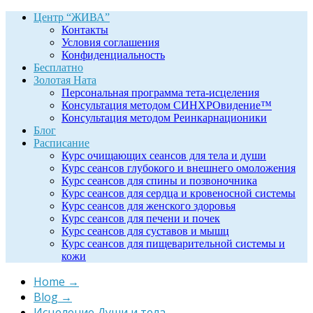
Центр “ЖИВА”
Контакты
Условия соглашения
Конфиденциальность
Бесплатно
Золотая Ната
Персональная программа тета-исцеления
Консультация методом СИНХРОвидение™
Консультация методом Реинкарнационики
Блог
Расписание
Курс очищающих сеансов для тела и души
Курс сеансов глубокого и внешнего омоложения
Курс сеансов для спины и позвоночника
Курс сеансов для сердца и кровеносной системы
Курс сеансов для женского здоровья
Курс сеансов для печени и почек
Курс сеансов для суставов и мышц
Курс сеансов для пищеварительной системы и
кожи
Home
→
Blog
→
Исцеление Души и тела
→