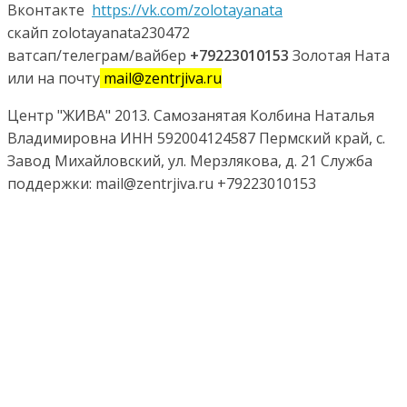
Вконтакте
https://vk.com/zolotayanata
скайп zolotayanata230472
ватсап/телеграм/вайбер
+79223010153
Золотая Ната
или на почту
mail@zentrjiva.ru
Центр "ЖИВА" 2013. Самозанятая Колбина Наталья
Владимировна ИНН 592004124587 Пермский край, с.
Завод Михайловский, ул. Мерзлякова, д. 21 Служба
поддержки: mail@zentrjiva.ru +79223010153